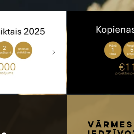
Vārme
Iedzīv