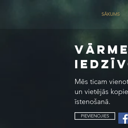
SĀKUMS
Vārme
IEDZĪ
Mēs ticam vienota
un vietējās kopie
īstenošanā.
PIEVIENOJIES