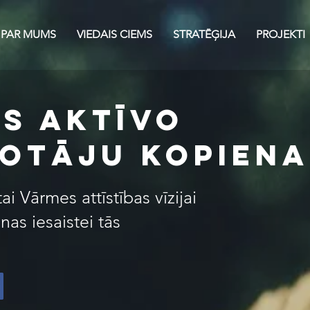
PAR MUMS
VIEDAIS CIEMS
STRATĒĢIJA
PROJEKTI
s AKTĪVO
VOTāJU KOPIENA
i Vārmes attīstības vīzijai
nas iesaistei tās