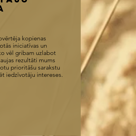
ja
ovērtēja kopienas
otās iniciatīvas un
 ko vēl gribam uzlabot
aujas rezultāti mums
otu prioritāšu sarakstu
ēt iedzīvotāju intereses.