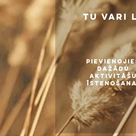
tu vari
PIEVIENOJIE
DAŽĀDU
AKTIVITĀŠ
ĪSTENOŠANA