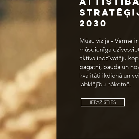
attīstīb
Stratēģi
2030
Mūsu vīzija - Vārme ir
mūsdienīga dzīvesviet
aktīva iedzīvotāju kop
pagātni, bauda un no
kvalitāti ikdienā un v
labklājību nākotnē.
IEPAZĪSTIES