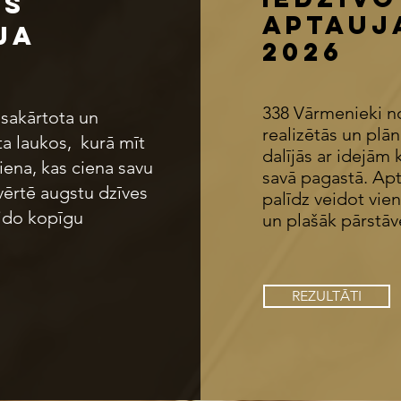
as
aptau
ja
2026
338 Vārmenieki n
 sakārtota un
realizētās un plān
a laukos, kurā mīt
dalījās ar idejām
iena, kas ciena savu
savā pagastā. Apt
vērtē augstu dzīves
palīdz veidot vien
eido kopīgu
un plašāk pārstāv
REZULTĀTI