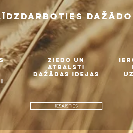
 LĪDZDARBOTIES dažādo
S
ZIEDO UN
IER
ATBALSTI
U
DAŽĀDAS IDEJAS
U
I
IESAISTIES